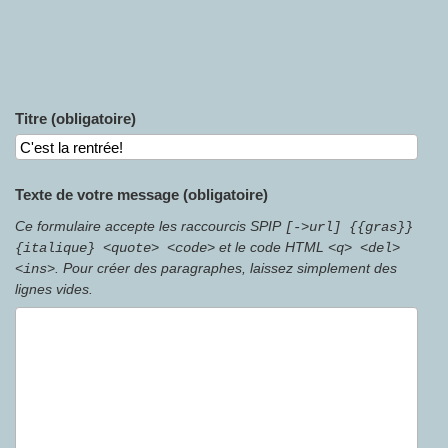
Titre (obligatoire)
Texte de votre message (obligatoire)
Ce formulaire accepte les raccourcis SPIP
[->url] {{gras}}
et le code HTML
{italique} <quote> <code>
<q> <del>
. Pour créer des paragraphes, laissez simplement des
<ins>
lignes vides.