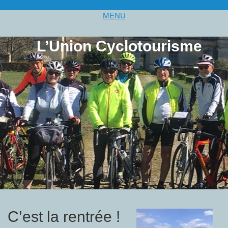
MENU
L’Union Cyclotourisme
C’est la rentrée !