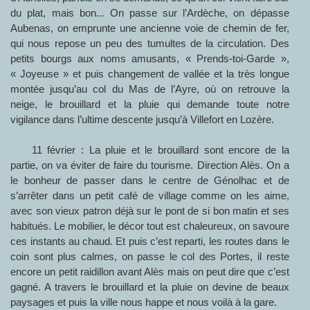
du plat, mais bon... On passe sur l’Ardèche, on dépasse
Aubenas, on emprunte une ancienne voie de chemin de fer,
qui nous repose un peu des tumultes de la circulation. Des
petits bourgs aux noms amusants, « Prends-toi-Garde »,
« Joyeuse » et puis changement de vallée et la très longue
montée jusqu’au col du Mas de l’Ayre, où on retrouve la
neige, le brouillard et la pluie qui demande toute notre
vigilance dans l’ultime descente jusqu’à Villefort en Lozère.
11 février : La pluie et le brouillard sont encore de la
partie, on va éviter de faire du tourisme. Direction Alès. On a
le bonheur de passer dans le centre de Génolhac et de
s’arrêter dans un petit café de village comme on les aime,
avec son vieux patron déjà sur le pont de si bon matin et ses
habitués. Le mobilier, le décor tout est chaleureux, on savoure
ces instants au chaud. Et puis c’est reparti, les routes dans le
coin sont plus calmes, on passe le col des Portes, il reste
encore un petit raidillon avant Alès mais on peut dire que c’est
gagné. A travers le brouillard et la pluie on devine de beaux
paysages et puis la ville nous happe et nous voilà à la gare.