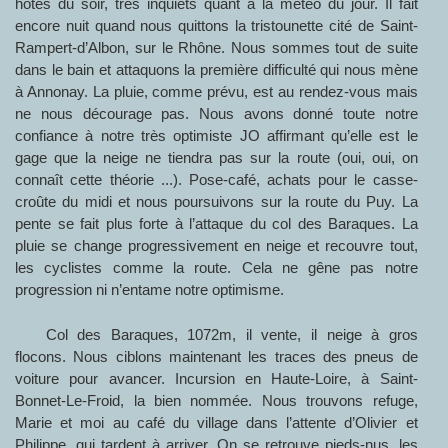
hôtes du soir, très inquiets quant à la météo du jour. Il fait
encore nuit quand nous quittons la tristounette cité de Saint-
Rampert-d’Albon, sur le Rhône. Nous sommes tout de suite
dans le bain et attaquons la première difficulté qui nous mène
à Annonay. La pluie, comme prévu, est au rendez-vous mais
ne nous décourage pas. Nous avons donné toute notre
confiance à notre très optimiste JO affirmant qu’elle est le
gage que la neige ne tiendra pas sur la route (oui, oui, on
connaît cette théorie ...). Pose-café, achats pour le casse-
croûte du midi et nous poursuivons sur la route du Puy. La
pente se fait plus forte à l’attaque du col des Baraques. La
pluie se change progressivement en neige et recouvre tout,
les cyclistes comme la route. Cela ne gêne pas notre
progression ni n’entame notre optimisme.
Col des Baraques, 1072m, il vente, il neige à gros
flocons. Nous ciblons maintenant les traces des pneus de
voiture pour avancer. Incursion en Haute-Loire, à Saint-
Bonnet-Le-Froid, la bien nommée. Nous trouvons refuge,
Marie et moi au café du village dans l’attente d’Olivier et
Philippe, qui tardent à arriver. On se retrouve pieds-nus, les