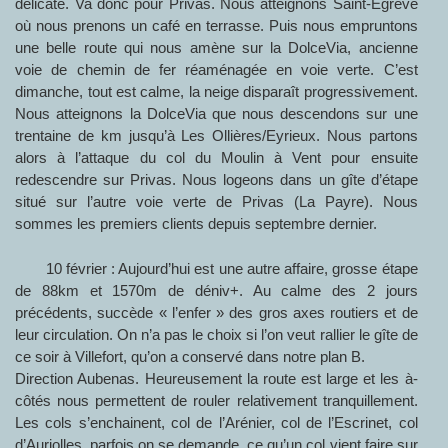
délicate. Va donc pour Privas. Nous atteignons Saint-Egrève
où nous prenons un café en terrasse. Puis nous empruntons
une belle route qui nous amène sur la DolceVia, ancienne
voie de chemin de fer réaménagée en voie verte. C’est
dimanche, tout est calme, la neige disparaît progressivement.
Nous atteignons la DolceVia que nous descendons sur une
trentaine de km jusqu’à Les Ollières/Eyrieux. Nous partons
alors à l’attaque du col du Moulin à Vent pour ensuite
redescendre sur Privas. Nous logeons dans un gîte d’étape
situé sur l’autre voie verte de Privas (La Payre). Nous
sommes les premiers clients depuis septembre dernier.
10 février : Aujourd’hui est une autre affaire, grosse étape
de 88km et 1570m de déniv+. Au calme des 2 jours
précédents, succède « l’enfer » des gros axes routiers et de
leur circulation. On n’a pas le choix si l’on veut rallier le gîte de
ce soir à Villefort, qu’on a conservé dans notre plan B.
Direction Aubenas. Heureusement la route est large et les à-
côtés nous permettent de rouler relativement tranquillement.
Les cols s’enchainent, col de l’Arénier, col de l’Escrinet, col
d’Auriolles, parfois on se demande, ce qu’un col vient faire sur