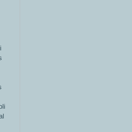
i
s
s
li
al