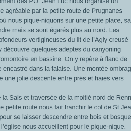
ement des PO. Jean Luc nous organise un
e agréable par la petite route de Prugnanes
 où nous pique-niquons sur une petite place, s
ndre mais se sont égarés plus au nord. Les
fondeurs vertigineuses du lit de l’Agly creusé
y découvre quelques adeptes du canyoning
romontoire en bassine. On y repère à flanc de
le encastré dans la falaise. Une montée ombra
e une jolie descente entre prés et haies vers
e la Sals et traversée de la moitié nord de Ren
petite route nous fait franchir le col de St Je
pour se laisser descendre entre bois et bosque
 l’église nous accueillent pour le pique-nique.