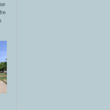
 se
fre
s