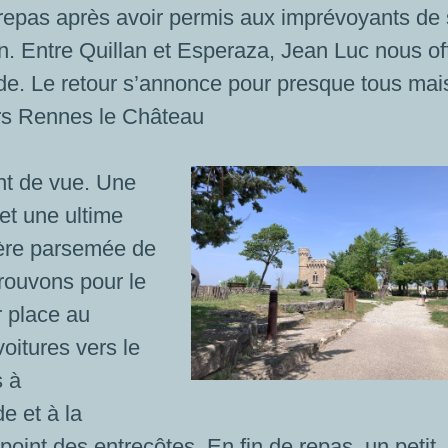
e repas après avoir permis aux imprévoyants de
n. Entre Quillan et Esperaza, Jean Luc nous of
ude. Le retour s’annonce pour presque tous mai
ers Rennes le Château
nt de vue. Une
et une ultime
tière parsemée de
trouvons pour le
r place au
oitures vers le
s à
e et à la
 point des entrecôtes. En fin de repas, un petit