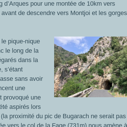
urg d’Arques pour une montée de 10km vers
 avant de descendre vers Montjoi et les gorge
 le pique-nique
c le long de la
égarés dans la
, s’étant
inasse sans avoir
ncent une
it provoqué une
été aspirés lors
la proximité du pic de Bugarach ne serait pas
ée vers le col de la Fage (731m) nous amène 