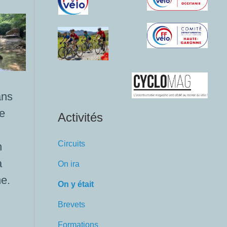
ans
le
Activités
Circuits
n
a
On ira
ne.
On y était
Brevets
Formations