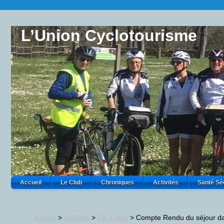
L’Union Cyclotourisme
Accueil
Le Club
Chroniques
Activités
Santé Sé
Accueil
>
Activités
>
On y était
>
Compte Rendu du séjour da