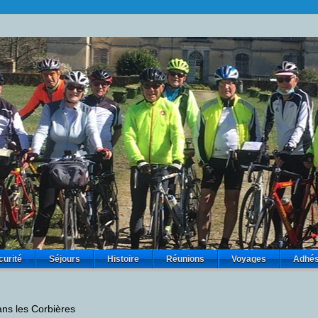
curité
Séjours
Histoire
Réunions
Voyages
Adhés
ns les Corbières