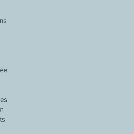
ans
gée
nes
an
ts