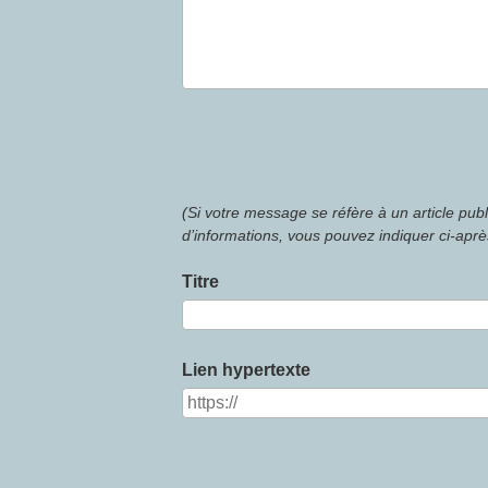
(Si votre message se réfère à un article pub
d’informations, vous pouvez indiquer ci-après
Titre
Lien hypertexte