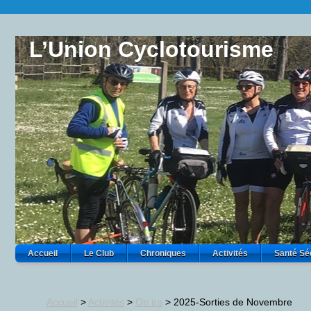
L’Union Cyclotourisme
Accueil
Le Club
Chroniques
Activités
Santé Sé
Accueil
>
Activités
>
On ira
>
2025-Sorties de Novembre