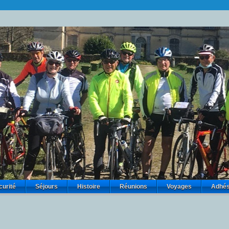
curité
Séjours
Histoire
Réunions
Voyages
Adhés