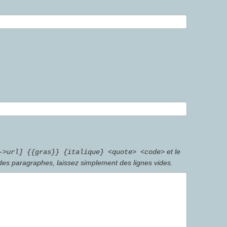
et le
->url] {{gras}} {italique} <quote> <code>
 des paragraphes, laissez simplement des lignes vides.