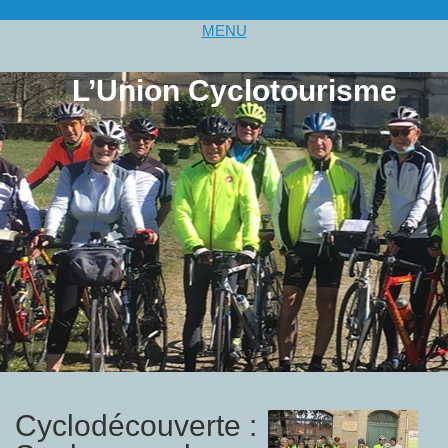
MENU
L’Union Cyclotourisme
Cyclodécouverte :