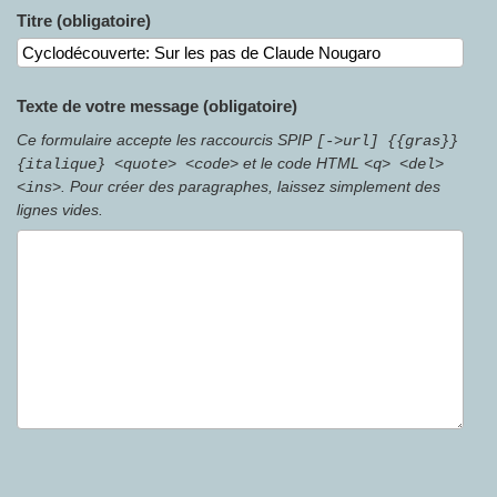
Titre (obligatoire)
Texte de votre message (obligatoire)
Ce formulaire accepte les raccourcis SPIP
[->url] {{gras}}
et le code HTML
{italique} <quote> <code>
<q> <del>
. Pour créer des paragraphes, laissez simplement des
<ins>
lignes vides.