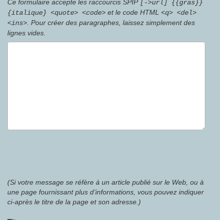
Ce formulaire accepte les raccourcis SPIP
[->url] {{gras}}
et le code HTML
{italique} <quote> <code>
<q> <del>
. Pour créer des paragraphes, laissez simplement des
<ins>
lignes vides.
(Si votre message se réfère à un article publié sur le Web, ou à
une page fournissant plus d’informations, vous pouvez indiquer
ci-après le titre de la page et son adresse.)