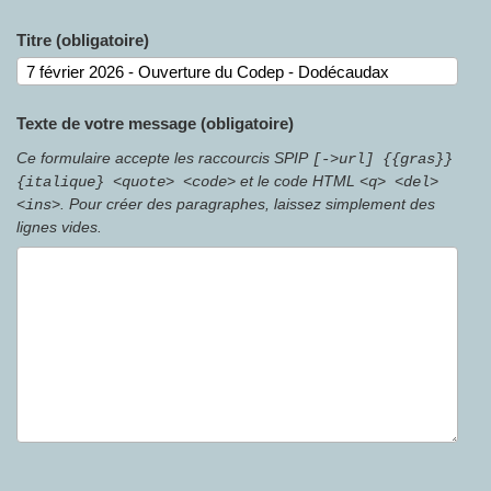
Titre (obligatoire)
Texte de votre message (obligatoire)
Ce formulaire accepte les raccourcis SPIP
[->url] {{gras}}
et le code HTML
{italique} <quote> <code>
<q> <del>
. Pour créer des paragraphes, laissez simplement des
<ins>
lignes vides.