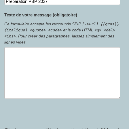
Texte de votre message (obligatoire)
Ce formulaire accepte les raccourcis SPIP
[->url] {{gras}}
et le code HTML
{italique} <quote> <code>
<q> <del>
. Pour créer des paragraphes, laissez simplement des
<ins>
lignes vides.