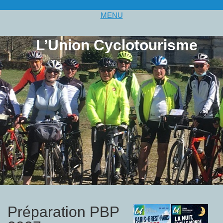
MENU
L’Union Cyclotourisme
Préparation PBP