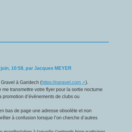
 juin, 10:58
,
par
Jacques MEYER
 Gravel à Garidech (
https://ogravel.com
).
e me transmettre votre flyer pour la sortie nocturne
t la promotion d’événements de clubs ou
 en bas de page une adresse obsolète et non
 prêter à confusion lorsque l’on cherche d’autres
e manifestation à laquelle j’entends bien participer