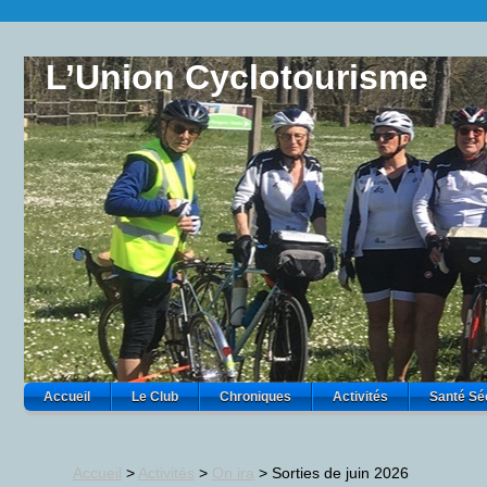
L’Union Cyclotourisme
Accueil
Le Club
Chroniques
Activités
Santé Sé
Accueil
>
Activités
>
On ira
>
Sorties de juin 2026