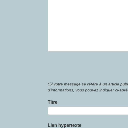
(Si votre message se réfère à un article pub
d’informations, vous pouvez indiquer ci-après
Titre
Lien hypertexte