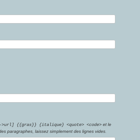
et le
->url] {{gras}} {italique} <quote> <code>
 des paragraphes, laissez simplement des lignes vides.