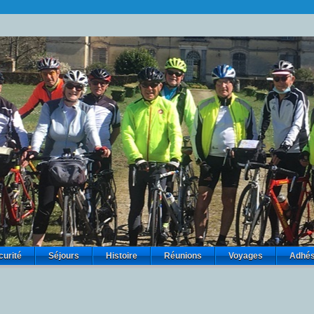
curité
Séjours
Histoire
Réunions
Voyages
Adhés