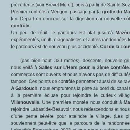
précédente (voir Brevet Muret), puis à partir de Sainte-S
Premier contrôle à Mérigon, passage par la
grotte du Ma
km. Départ en douceur sur la digestion car nouvelle côt
contrôle.
Un peu de répit, le parcours est plat jusqu’à
Mazè
expérimentés, (multi-diagonalistes et autres randonnée
le parcours est de nouveau plus accidenté.
Col de la Lou
(pas bien haut, 333 mètres), descente, nouvelle grimpette puis descente et
nous voilà à
Salles sur L’Hers pour le 3ème contrôle
commerces sont ouverts et nous n’avons pas de difficultés
tampon. Ces points de contrôle permettent aussi de se ravit
A Gardouch
, nous empruntons la piste au bord du canal 
à la première écluse pour rejoindre le curieux villa
Villenouvelle
. Une première montée nous conduit à
Ma
rejoindre Labastide-Beauvoir, nous redescendons et nous
d’une pente sévère pour atteindre le village. (Les 
souviennent peut-être que le parcours de la randonnée