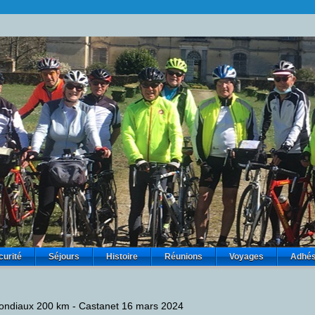
curité
Séjours
Histoire
Réunions
Voyages
Adhés
ndiaux 200 km - Castanet 16 mars 2024