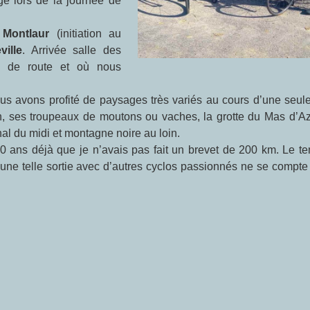
é lors de la journée de
t
Montlaur
(initiation au
ille
. Arrivée salle des
es de route et où nous
 avons profité de paysages très variés au cours d’une seule 
 ses troupeaux de moutons ou vaches, la grotte du Mas d’Azil
l du midi et montagne noire au loin.
0 ans déjà que je n’avais pas fait un brevet de 200 km. Le t
r une telle sortie avec d’autres cyclos passionnés ne se compt