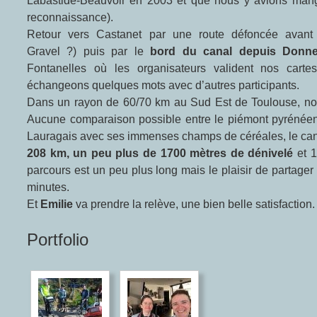
Labastide-Beauvoir en 2003 et que nous y avions mang
reconnaissance).
Retour vers Castanet par une route défoncée avan
Gravel ?) puis par le
bord du canal depuis Donnev
Fontanelles où les organisateurs valident nos cart
échangeons quelques mots avec d’autres participants.
Dans un rayon de 60/70 km au Sud Est de Toulouse, nous
Aucune comparaison possible entre le piémont pyrénéen,
Lauragais avec ses immenses champs de céréales, le cana
208 km, un peu plus de 1700 mètres de dénivelé
et 1
parcours est un peu plus long mais le plaisir de partage
minutes.
Et
Emilie
va prendre la relève, une bien belle satisfaction.
Portfolio