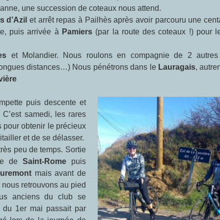
uzanne, une succession de coteaux nous attend.
s d’Azil
et arrêt repas à Pailhès après avoir parcouru une cen
e, puis arrivée à
Pamiers
(par la route des coteaux !) pour 
res
et Molandier. Nous roulons en compagnie de 2 autres
s longues distances…) Nous pénétrons dans le
Lauragais
, autre
vière
. C’est samedi, les rares
 pour obtenir le précieux
ailler et de se délasser.
très peu de temps. Sortie
ge de
Saint-Rome
puis
uremont
mais avant de
 nous retrouvons au pied
plus anciens du club se
 du 1er mai passait par