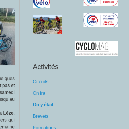
Activités
uelques
Circuits
t pas et
 samedi
On ira
usqu’au
On y était
la Lèze
.
Brevets
ers qui
semaine
Formations