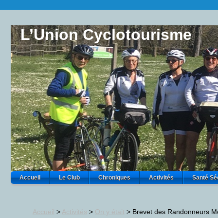
L’Union Cyclotourisme
Accueil
Le Club
Chroniques
Activités
Santé Sé
Accueil
>
Activités
>
On y était
>
Brevet des Randonneurs Mo