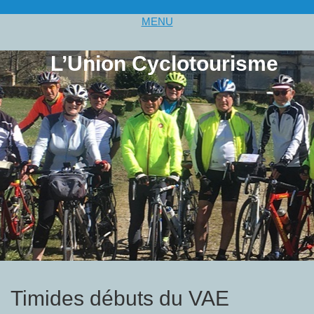
MENU
L’Union Cyclotourisme
Timides débuts du VAE