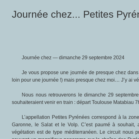
Journée chez... Petites Pyr
Journée chez — dimanche 29 septembre 2024
Je vous propose une journée de presque chez dans les Petites Pyrénées : ce n’est pas tout à fait chez moi (ce serait trop
loin pour une journée !) mais presque chez moi… J’y ai vé
Nous nous retrouverons le dimanche 29 septembre devant la gare de Boussens pour un départ à 9h — pour ceux qui
souhaiteraient venir en train : départ Toulouse Matabiau 
L’appellation Petites Pyrénées correspond à la zone géographique comprise entre Volvestre et Couserans, bordée par la
Garonne, le Salat et le Volp. C’est paumé à souhait, as
végétation est de type méditerranéen. Le circuit nous p