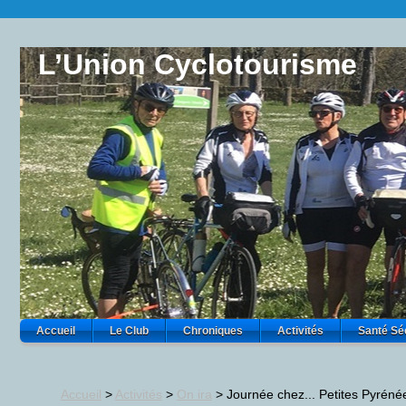
L’Union Cyclotourisme
Accueil
Le Club
Chroniques
Activités
Santé Sé
Accueil
>
Activités
>
On ira
>
Journée chez... Petites Pyrén