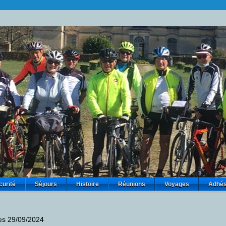
curité
Séjours
Histoire
Réunions
Voyages
Adhés
ées 29/09/2024