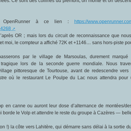
ées. Ce sont des collines du piémont, on monte et on descend
uit OpenRunner à ce lien :
https://www.openrunner.com
44268
après OR ; mais lors du circuit de reconnaissance que nou
i et moi, le compteur a affiché 72K et +1146… sans hors-piste pou
tragique lors de la seconde guerre mondiale. Nous trave
village pittoresque de Tourtouse, avant de redescendre vers 
stre où le restaurant Le Poulpe du Lac nous attendra pour
op en canne ou auront leur dose d’alternance de montées/de
i borde le Volp et attendre le reste du groupe à Cazères — bell
 !) la côte vers Lahitère, qui démarre sans délai à la sortie d