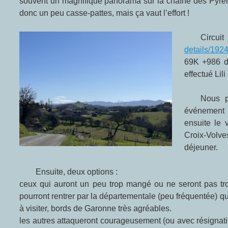
souvent un magnifique panorama sur la chaîne des Pyrén
donc un peu casse-pattes, mais ça vaut l’effort !
Circ
details/192
69K +986 d’
effectué Lil
Nous passerons par le village de Marsoulas, durement marqué par un
événement 
ensuite le 
Croix-Volve
déjeuner.
Ensuite, deux options :
ceux qui auront un peu trop mangé ou ne seront pas tr
pourront rentrer par la départementale (peu fréquentée) qu
à visiter, bords de Garonne très agréables.
les autres attaqueront courageusement (ou avec résignation