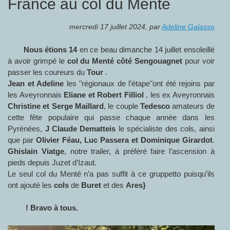
France au col du Menté
mercredi 17 juillet 2024
,
par
Adeline Galasso
Nous étions 14
en ce beau dimanche 14 juillet ensoleillé
à avoir grimpé le
col du Menté côté Sengouagnet
pour voir
passer les coureurs du
Tour
.
Jean et Adeline
les "régionaux de l’étape"ont été rejoins par
les Aveyronnais
Eliane et Robert Filliol
, les ex Aveyronnais
Christine et Serge Maillard
, le couple
Tedesco
amateurs de
cette fête populaire qui passe chaque année dans les
Pyrénées,
J Claude Dematteis
le spécialiste des cols, ainsi
que par
Olivier Féau, Luc Passera et Dominique Girardot
.
Ghislain Viatge
, notre trailer, à préféré faire l’ascension à
pieds depuis Juzet d’Izaut.
Le seul col du Menté n’a pas suffit à ce gruppetto puisqu’ils
ont ajouté les
cols
de
Buret
et des
Ares}
! Bravo à tous.