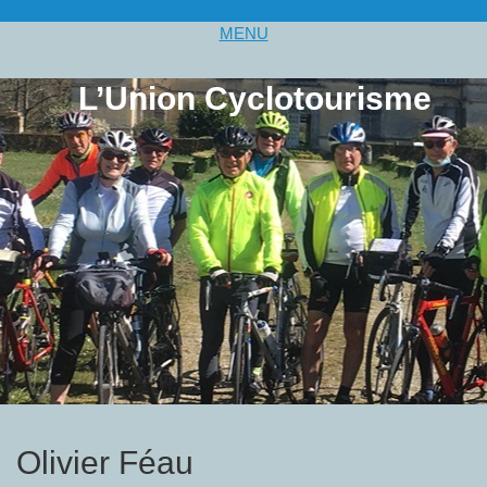
MENU
L’Union Cyclotourisme
Olivier Féau