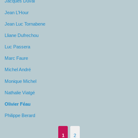
Jacques Duval
Jean L’Hour
Jean Luc Tornabene
Lliane Dufrechou
Luc Passera
Marc Faure
Michel André
Monique Michel
Nathalie Viatgé
Olivier Féau
Philippe Berard
1
2