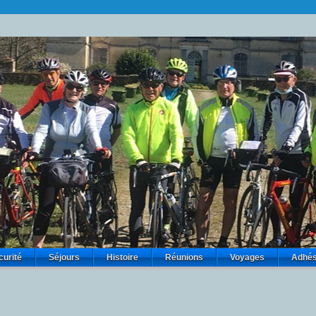
curité
Séjours
Histoire
Réunions
Voyages
Adhés