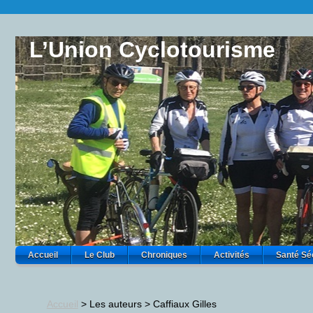
L’Union Cyclotourisme
Accueil
Le Club
Chroniques
Activités
Santé Sé
Accueil
> Les auteurs >
Caffiaux Gilles