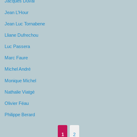
Jacques Duval
Jean L’Hour
Jean Luc Tornabene
Lliane Dufrechou
Luc Passera
Marc Faure
Michel André
Monique Michel
Nathalie Viatgé
Olivier Féau
Philippe Berard
1
2