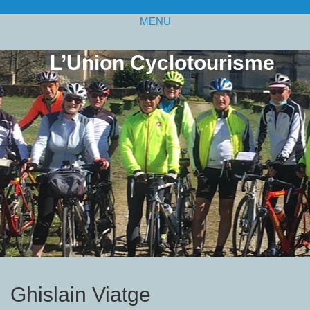
MENU
L’Union Cyclotourisme
Ghislain Viatge