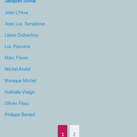
Jacques Duval
Jean L’Hour
Jean Luc Tornabene
Lliane Dufrechou
Luc Passera
Marc Faure
Michel André
Monique Michel
Nathalie Viatgé
Olivier Féau
Philippe Berard
1
2