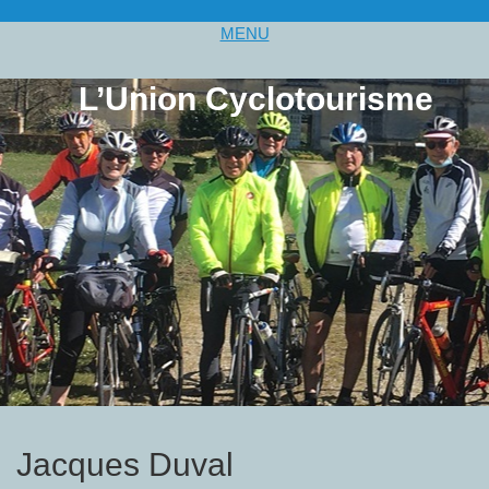
MENU
L’Union Cyclotourisme
Jacques Duval