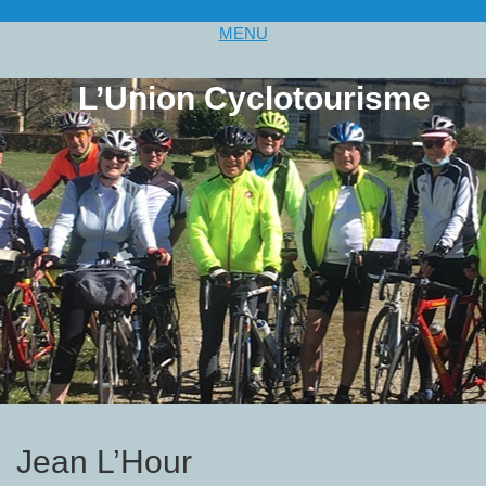
MENU
L’Union Cyclotourisme
Jean L’Hour