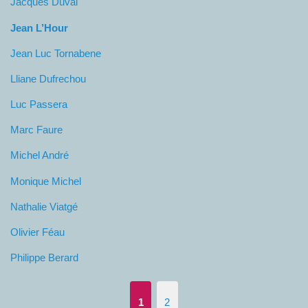
Jacques Duval
Jean L’Hour
Jean Luc Tornabene
Lliane Dufrechou
Luc Passera
Marc Faure
Michel André
Monique Michel
Nathalie Viatgé
Olivier Féau
Philippe Berard
1
2