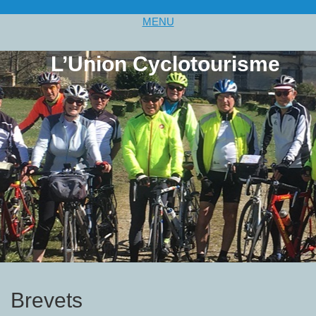
MENU
L’Union Cyclotourisme
Brevets